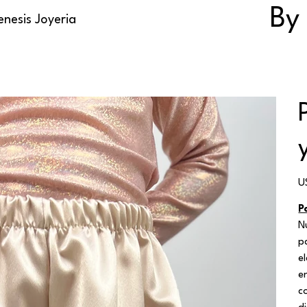
By
nesis Joyeria
Pr
U
P
N
p
e
e
c