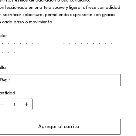
istintos estilos de adoración o uso cotidiano.
onfeccionado en una tela suave y ligera, ofrece comodidad
in sacrificar cobertura, permitiendo expresarte con gracia
n cada paso o movimiento.
olor
alla
antidad
Agregar al carrito