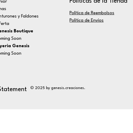
Políticas de la Tienda
nior
nas
Política de Reembolsos
nturones y Faldones
Política de Envíos
erta
nesis Boutique
ming Soon
yeria Genesis
ming Soon
© 2025 by genesis.creaciones.
 Statement