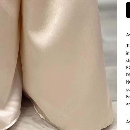
A
T
i
d
P
D
N
c
P
e
A