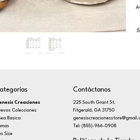
A
ategorías
Contáctanos
nesis Creaciones
225 South Grant St.
evos Colecciones
Fitgerald, GA 31750
nea Basica
genesiscreacionesstore@gmail.
amas
Tel: (855)-966-0908
us Size