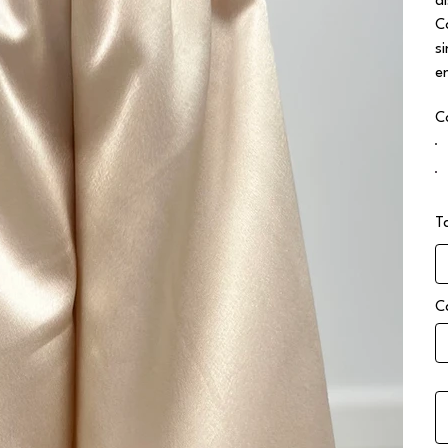
d
C
s
e
C
T
C