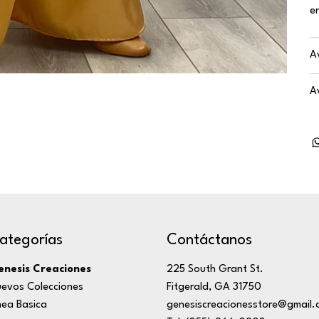
e
A
A
ategorías
Contáctanos
nesis Creaciones
225 South Grant St.
evos Colecciones
Fitgerald, GA 31750
nea Basica
genesiscreacionesstore@gmail.