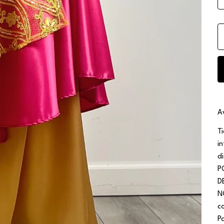
A
T
i
d
P
D
N
c
P