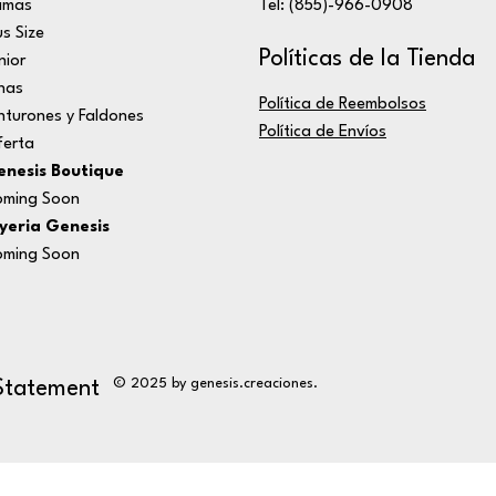
amas
Tel: (855)-966-0908
us Size
Políticas de la Tienda
nior
nas
Política de Reembolsos
nturones y Faldones
Política de Envíos
erta
nesis Boutique
ming Soon
yeria Genesis
ming Soon
© 2025 by genesis.creaciones.
 Statement