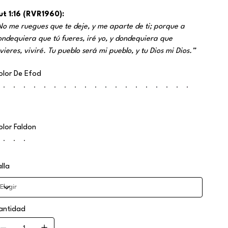
ut 1:16 (RVR1960):
No me ruegues que te deje, y me aparte de ti; porque a
ondequiera que tú fueres, iré yo, y dondequiera que
ivieres, viviré. Tu pueblo será mi pueblo, y tu Dios mi Dios.”
olor De Efod
olor Faldon
alla
antidad