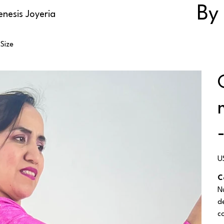
By
nesis Joyeria
 Size
Pr
U
C
N
d
c