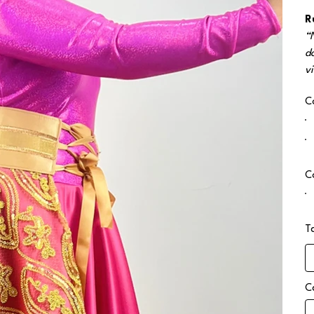
R
“
d
v
C
C
T
C