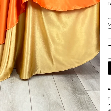
T
C
A
T
i