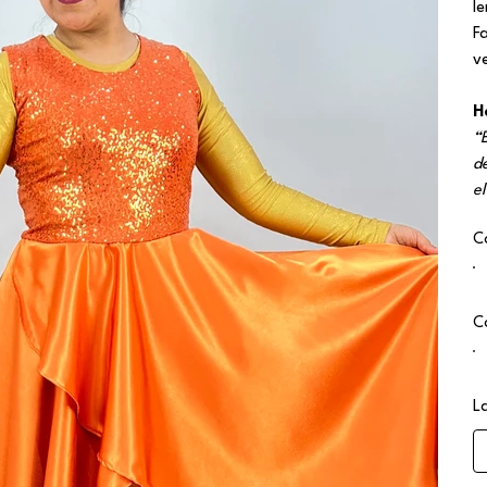
l
F
v
H
“
d
e
C
C
L