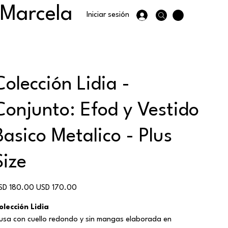
 Marcela
Iniciar sesión
Colección Lidia -
Conjunto: Efod y Vestido
Basico Metalico - Plus
Size
ecio
Precio
SD 180.00
USD 170.00
ginal
de
oferta
olección Lidia
lusa con cuello redondo y sin mangas elaborada en