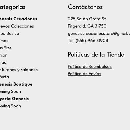
ategorías
Contáctanos
nesis Creaciones
225 South Grant St.
evos Colecciones
Fitgerald, GA 31750
nea Basica
genesiscreacionesstore@gmail.
amas
Tel: (855)-966-0908
us Size
Políticas de la Tienda
nior
nas
Política de Reembolsos
nturones y Faldones
Política de Envíos
erta
nesis Boutique
ming Soon
yeria Genesis
ming Soon