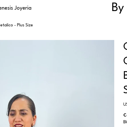
By
nesis Joyeria
talico - Plus Size
Pr
U
ori
C
B