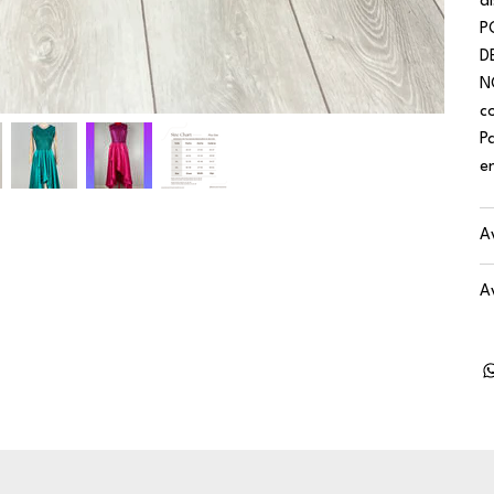
d
P
D
N
c
P
e
A
A