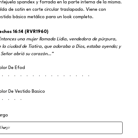
entejuela spandex y forrada en la parte interna de la misma.
alda de satin en corte circular traslapado. Viene con
estido básico metálico para un look completo.
echos 16:14 (RVR1960)
Entonces una mujer llamada Lidia, vendedora de púrpura,
e la ciudad de Tiatira, que adoraba a Dios, estaba oyendo; y
l Señor abrió su corazón…”
olor De Efod
olor De Vestido Basico
argo