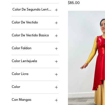
Price
$85.00
Color De Segundo Lentejuela
Color De Vestido
Color De Vestido Basico
Color Faldon
Color Lentejuela
Color Licra
Color
Amarillo
Con Mangas
Azul Royal