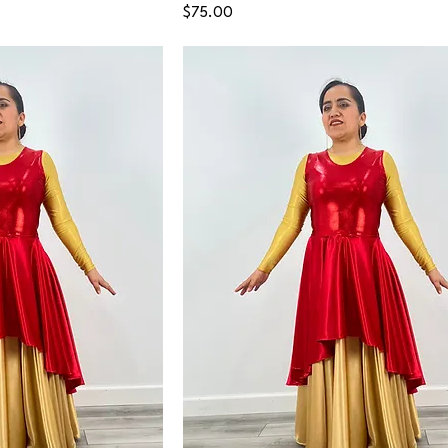
Price
$75.00