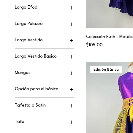
35"
39"
Largo Efod
37"
41"
35"
39"
Largo Palazzo
37"
41"
35"
39"
Colección Ruth - Metál
Largo Vestido
37"
41"
Price
$105.00
35"
39"
Largo Vestido Basico
37"
41"
35"
39"
Edición Básica
Mangas
37"
41"
No
39"
Opción para el básico
Si
41"
Blusa Metalico y Pantalon
Si (+$10)
Tafetta o Satin
Palazzo
Vestido Basico Metalico
Satin
Talla
Tafetta
6