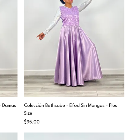
 - Damas
Colección Bethsabe - Efod Sin Mangas - Plus
Size
Price
$95.00