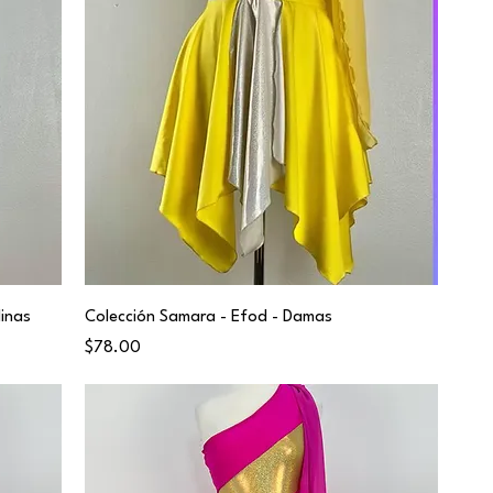
Ninas
Colección Samara - Efod - Damas
Price
$78.00