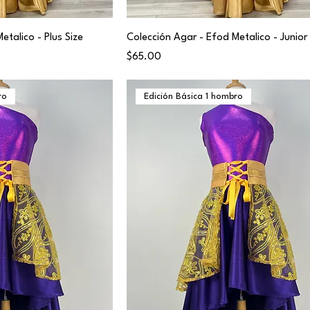
etalico - Plus Size
Colección Agar - Efod Metalico - Junior
Price
$65.00
ro
Edición Básica 1 hombro