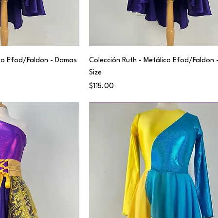
ico Efod/Faldon - Damas
Colección Ruth - Metálico Efod/Faldon -
Size
Price
$115.00