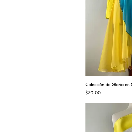
Medium
Small
Colección de Gloria en G
Price
$70.00