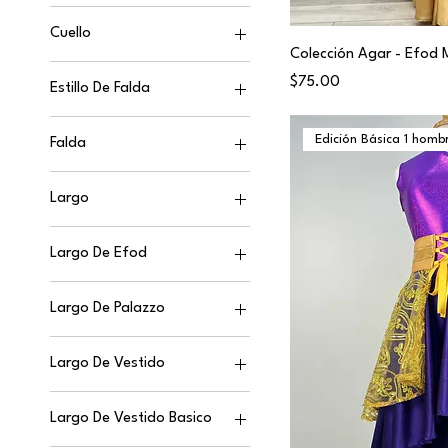
No
Blanco
Cuello
Si (+15)
Celeste
Colección Agar - Efod M
Alto (tortuga +$15)
Fuscia
Price
$75.00
Estillo De Falda
Alto (tortuga)
Lila
Chiffon
Alto (tortuga+$10)
Morado
Edición Básica 1 homb
Falda
Picos
Regular (rondondo)
Naranja
Chiffon
Satin
Plata
Largo
Satin
Sesgada
Rojo
33
Largo De Efod
Turquesa
36
Vino
35"
39
Largo De Palazzo
37"
33"
35"
39"
35"
Largo De Vestido
37"
41"
37"
35"
39"
39"
Largo De Vestido Basico
37"
41"
41"