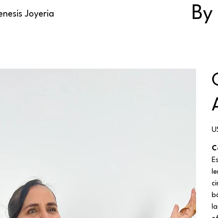
By
nesis Joyeria
Pr
U
C
E
l
c
b
l