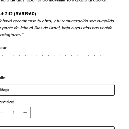
fecto de alas, aportando movimiento y gracia al adorar.
ut 2:12 (RVR1960)
Jehová recompense tu obra, y tu remuneración sea cumplida
e parte de Jehová Dios de Israel, bajo cuyas alas has venido
 refugiarte.”
olor
alla
antidad