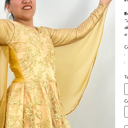
e
R
“
d
a
C
T
C