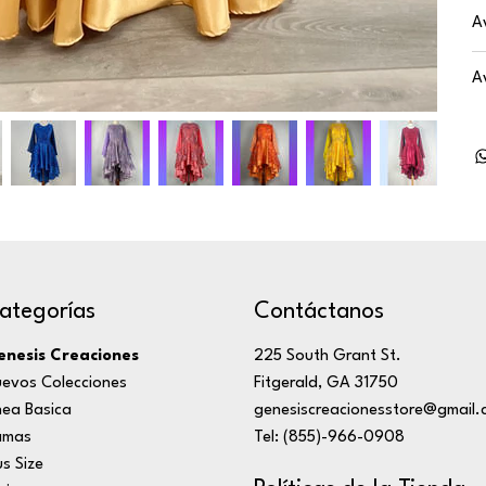
A
A
ategorías
Contáctanos
nesis Creaciones
225 South Grant St.
evos Colecciones
Fitgerald, GA 31750
nea Basica
genesiscreacionesstore@gmail.
amas
Tel: (855)-966-0908
us Size