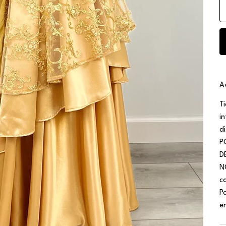
A
T
i
d
P
D
N
c
P
e