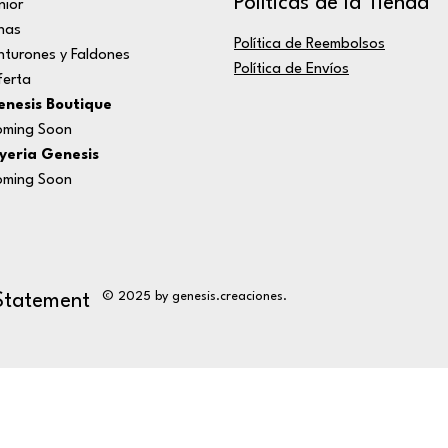
Políticas de la Tienda
nior
nas
Política de Reembolsos
nturones y Faldones
Política de Envíos
erta
nesis Boutique
ming Soon
yeria Genesis
ming Soon
© 2025 by genesis.creaciones.
 Statement