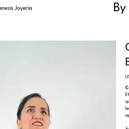
By
nesis Joyeria
Pr
U
C
E
q
l
a