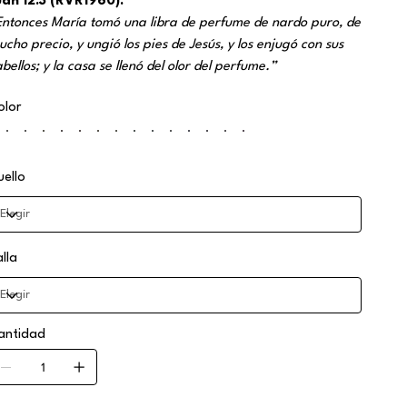
uan 12:3 (RVR1960):
Entonces María tomó una libra de perfume de nardo puro, de
ucho precio, y ungió los pies de Jesús, y los enjugó con sus
bellos; y la casa se llenó del olor del perfume.”
olor
uello
alla
antidad