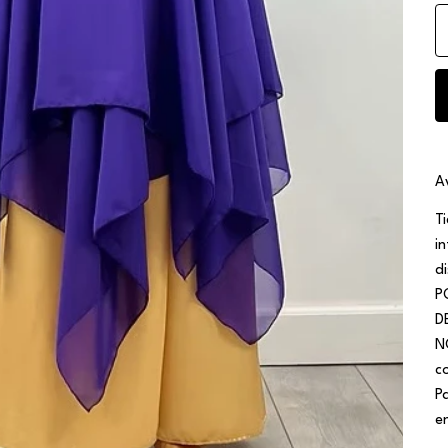
A
T
i
d
P
D
N
c
P
e