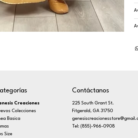
A
A
ategorías
Contáctanos
nesis Creaciones
225 South Grant St.
evos Colecciones
Fitgerald, GA 31750
nea Basica
genesiscreacionesstore@gmail.
amas
Tel: (855)-966-0908
us Size