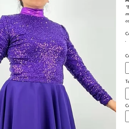
J
“
m
ca
C
C
T
C