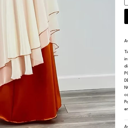
A
T
i
d
P
D
N
c
P
e
A