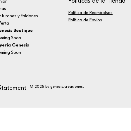
Políticas de la Tienda
nior
nas
Política de Reembolsos
nturones y Faldones
Política de Envíos
erta
nesis Boutique
ming Soon
yeria Genesis
ming Soon
© 2025 by genesis.creaciones.
 Statement