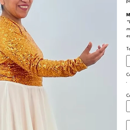
p
M
“V
m
e
T
C
C