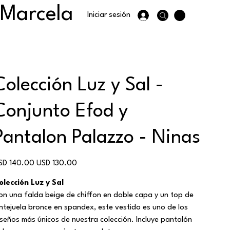
 Marcela
Iniciar sesión
Colección Luz y Sal -
Conjunto Efod y
Pantalon Palazzo - Ninas
ecio
Precio
SD 140.00
USD 130.00
ginal
de
oferta
olección Luz y Sal
on una falda beige de chiffon en doble capa y un top de
entejuela bronce en spandex, este vestido es uno de los
iseños más únicos de nuestra colección. Incluye pantalón