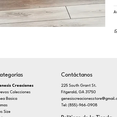
A
ategorías
Contáctanos
nesis Creaciones
225 South Grant St.
evos Colecciones
Fitgerald, GA 31750
nea Basica
genesiscreacionesstore@gmail.
amas
Tel: (855)-966-0908
us Size