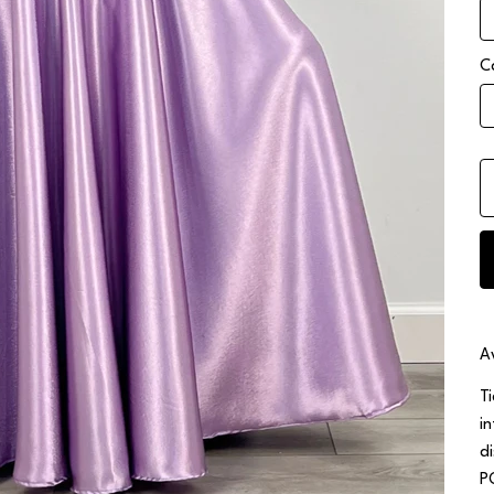
C
A
T
i
d
P