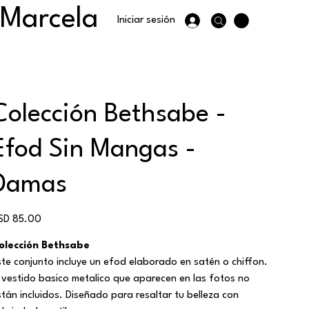
 Marcela
Iniciar sesión
Colección Bethsabe -
Efod Sin Mangas -
Damas
ecio
SD 85.00
olección Bethsabe
ste conjunto incluye un efod elaborado en satén o chiffon.
l vestido basico metalico que aparecen en las fotos no
stán incluidos. Diseñado para resaltar tu belleza con