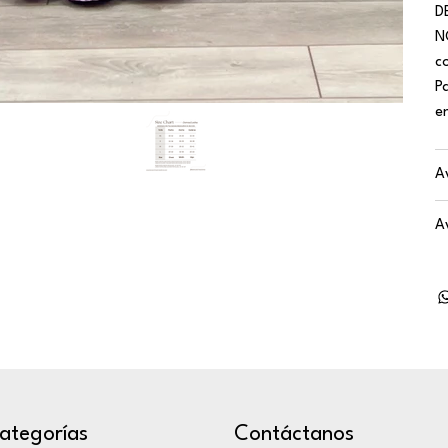
D
N
c
P
e
A
A
ategorías
Contáctanos