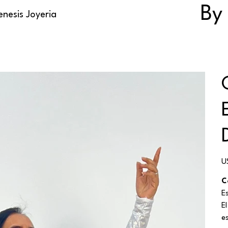
By
nesis Joyeria
Pr
U
C
E
E
e