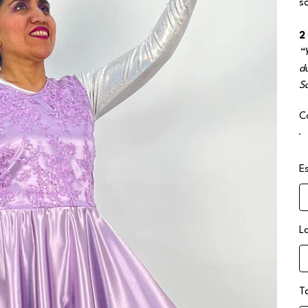
s
2
“
du
S
C
Es
L
T