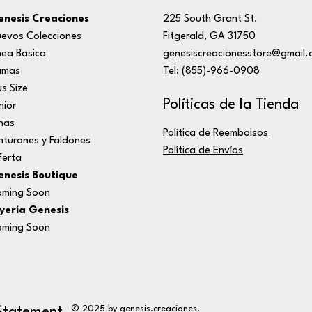
nesis Creaciones
225 South Grant St.
evos Colecciones
Fitgerald, GA 31750
nea Basica
genesiscreacionesstore@gmail.
amas
Tel: (855)-966-0908
us Size
Políticas de la Tienda
nior
nas
Política de Reembolsos
nturones y Faldones
Política de Envíos
erta
nesis Boutique
ming Soon
yeria Genesis
ming Soon
© 2025 by genesis.creaciones.