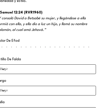
obriedad y estilo.
 Samuel 12:24 (RVR1960)
Y consoló David a Betsabé su mujer, y llegándose a ella
rmió con ella, y ella dio a luz un hijo, y llamó su nombre
alomón, al cual amó Jehová.”
olor De Efod
tillo De Falda
argo
alla