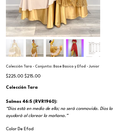
Colección Tara - Conjunto: Base Basico y Efod - Junior
Original
Sale
$225.00
$215.00
price
price
Colección Tara
Salmos 46:5 (RVR1960):
“Dios está en medio de ella; no será conmovida. Dios la
ayudará al clarear la mañana.”
Color De Efod