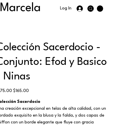
 Marcela
Log In
Colección Sacerdocio -
Conjunto: Efod y Basico
- Ninas
ginal
Sale
175.00
$165.00
ce
price
olección Sacerdocio
na creación excepcional en telas de alta calidad, con un
ordado exquisito en la blusa y la falda, y dos capas de
hiffon con un borde elegante que fluye con gracia