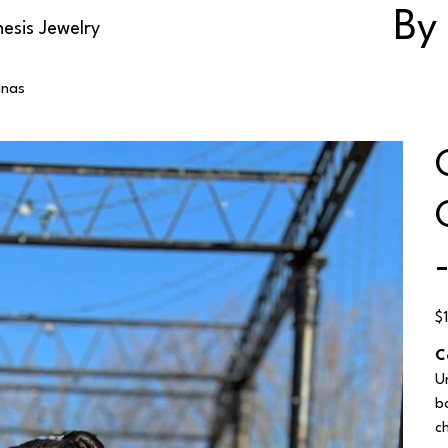
By
esis Jewelry
inas
Ori
$
pri
C
U
b
c