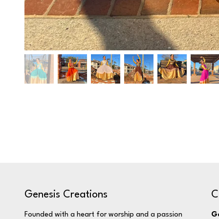
C
Genesis Creations
Ge
Founded with a heart for worship and a passion