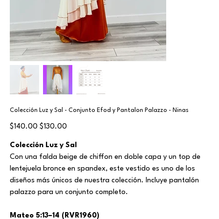
Colección Luz y Sal - Conjunto Efod y Pantalon Palazzo - Ninas
Original
Sale
$140.00
$130.00
price
price
Colección Luz y Sal
Con una falda beige de chiffon en doble capa y un top de
lentejuela bronce en spandex, este vestido es uno de los
diseños más únicos de nuestra colección. Incluye pantalón
palazzo para un conjunto completo.
Mateo 5:13–14 (RVR1960)